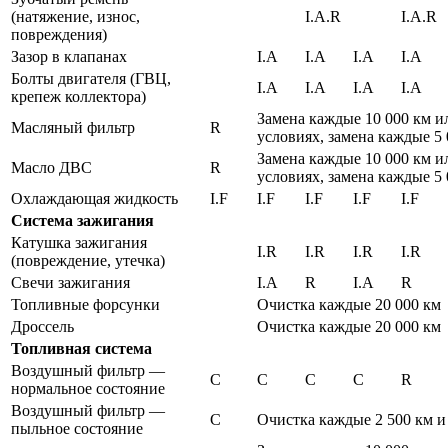
(натяжение, износ,
I.A.R
I.A.R
повреждения)
Зазор в клапанах
I.A
I.A
I.A
I.A
Болты двигателя (ГВЦ,
I.A
I.A
I.A
I.A
крепеж коллектора)
Замена каждые 10 000 км и
Масляный фильтр
R
условиях, замена каждые 5 
Замена каждые 10 000 км и
Масло ДВС
R
условиях, замена каждые 5 
Охлаждающая жидкость
I.F
I.F
I.F
I.F
I.F
Система зажигания
Катушка зажигания
I.R
I.R
I.R
I.R
(повреждение, утечка)
Свечи зажигания
I.A
R
I.A
R
Топливные форсунки
Очистка каждые 20 000 км
Дроссель
Очистка каждые 20 000 км
Топливная система
Воздушный фильтр —
C
C
C
C
R
нормальное состояние
Воздушный фильтр —
C
Очистка каждые 2 500 км и
пыльное состояние