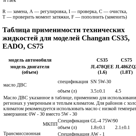
и гаек
R — замена, A — регулировка, I — проверка, C — очистка,
T — проверить момент затяжки, F — пополнить (заменить)
Таблица применимости технических
жидкостей для моделей Changan CS35,
EADO, CS75
модель автомобиля
CS35
CS75
модель двигателя
JL478QEE
JL486ZQ
(объем)
(1.6)
(1.8Т)
спецификация
SN 5W-30
масло ДВС
объем (л)
3.5±0.1
4.5
Масло ДВС указанное в таблице, применимо для использовани
регионах у умеренным и теплым климатом. Для районов с хо
климатом рекомендуется использовать масло с низкой темпера
замерзания: 0W - 30 вместо 5W - 30
Спецификация
GL-4 75W/90
МКПП
объем (л)
1.8±0.1
2.1±0.1
Трансмиссионная
Спецификация
AW - 1