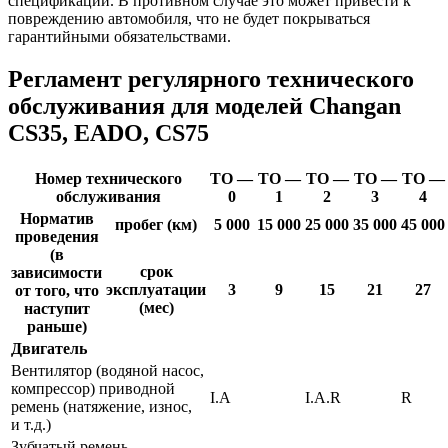
спецификации. В противном случае это может привести к
повреждению автомобиля, что не будет покрываться
гарантийными обязательствами.
Регламент регулярного технического
обслуживания для моделей Changan
CS35, EADO, CS75
Номер технического
ТО —
ТО —
ТО —
ТО —
ТО —
обслуживания
0
1
2
3
4
Норматив
пробег (км)
5 000
15 000
25 000
35 000
45 000
проведения
(в
срок
зависимости
эксплуатации
3
9
15
21
27
от того, что
(мес)
наступит
раньше)
Двигатель
Вентилятор (водяной насос,
компрессор) приводной
I.A
I.A.R
R
ремень (натяжение, износ,
и т.д.)
Зубчатый ремень