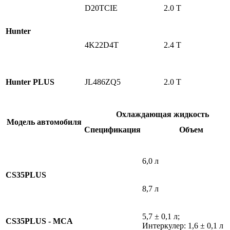
D20TCIE
2.0 T
Hunter
4K22D4T
2.4 T
Hunter PLUS
JL486ZQ5
2.0 T
Охлаждающая жидкость
Модель автомобиля
Спецификация
Объем
6,0 л
CS35PLUS
8,7 л
5,7 ± 0,1 л;
CS35PLUS - MCA
Интеркулер: 1,6 ± 0,1 л