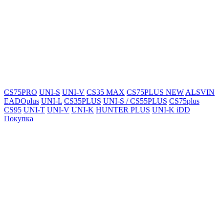
CS75PRO
UNI-S
UNI-V
CS35 MAX
CS75PLUS NEW
ALSVIN
EADOplus
UNI-L
CS35PLUS
UNI-S / CS55PLUS
CS75plus
CS95
UNI-T
UNI-V
UNI-K
HUNTER PLUS
UNI-K iDD
Покупка