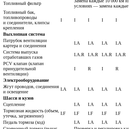
Замена каждые 10 000 км и
Топливный фильтр
условиях — замена каждые 
Топливный бак,
топливопроводы
I
I
I
I
I
и соединители, клипсы
крепления
Выхлопная система
Патрубок вентиляции
I.A
I.A
I.A
I.A
картера и соединения
Система выпуска
I.A.R
I.A.R
I.A.R
I.A.R
отработавших газов
PCV клапан (клапан
принудительной
I
R
I
R
вентиляции)
Электрооборудование
Жгут проводов, соединения
I.A
I.A
I.A
I.A
I.A
и освещение
Шасси и кузов
Сцепление
I.A
I.A
I.A
I.A
Тормозная жидкость (объем,
I.F
I.F
I.F
I.F
I.F
утечка, загрязнение)
Педаль тормоза (ход)
I.A
I.A
I.A
I.A
Стояночный тормоз (рычаг
Проверка и регулировка ка