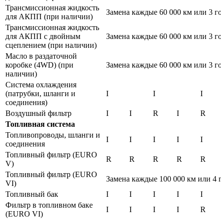
Трансмиссионная жидкость
Замена каждые 60 000 км или 3 го
для АКПП (при наличии)
Трансмиссионная жидкость
для АКПП с двойным
Замена каждые 60 000 км или 3 го
сцеплением (при наличии)
Масло в раздаточной
коробке (4WD) (при
Замена каждые 60 000 км или 3 го
наличии)
Система охлаждения
(патрубки, шланги и
I
I
I
соединения)
Воздушный фильтр
I
I
R
I
R
Топливная система
Топливопроводы, шланги и
I
I
I
I
I
соединения
Топливный фильтр (EURO
R
R
R
R
R
V)
Топливный фильтр (EURO
Замена каждые 100 000 км или 4 
VI)
Топливный бак
I
I
I
I
I
Фильтр в топливном баке
I
I
I
I
R
(EURO VI)