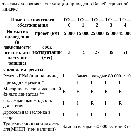
тяжелых условиях эксплуатации приведен в Вашей сервисной
книжке
Номер технического
ТО —
ТО —
ТО —
ТО —
ТО 
обслуживания
0
1
2
3
4
Норматив
пробег (км)
5 000
15 000
25 000
35 000
45 00
проведения
(в
срок
зависимости
эксплуатации
3
15
27
39
51
от того, что
(мес)
наступит
раньше)
Силовые агрегаты
Ремень ГРМ (при наличии)
I
Замена каждые 80 000 ~ 10
Приводные ремни *
I
I
I
I
Моторное масло и масляный
R
R
R
R
R
фильтр двигателя **
Охлаждающая жидкость
I
I
R
I
R
двигателя
Дроссельная заслонка в
I
I
I
I
I
сборе
Трансмиссионная жидкость
Замена каждые 60 000 км или 3 го
для МКПП (при наличии)