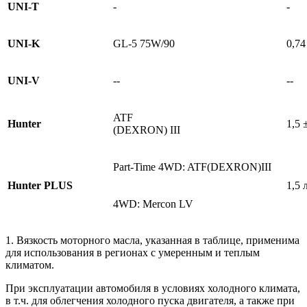
UNI-T
-
-
UNI-K
GL-5 75W/90
0,74
UNI-V
--
--
ATF
Hunter
1,5 
(DEXRON) III
Part-Time 4WD: ATF(DEXRON)III
Hunter PLUS
1,5 
4WD: Mercon LV
1. Вязкость моторного масла, указанная в таблице, применима
для использования в регионах с умеренным и теплым
климатом.
При эксплуатации автомобиля в условиях холодного климата,
в т.ч. для облегчения холодного пуска двигателя, а также при