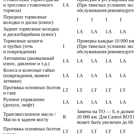
и троссики стояночного
I.A
(При тяжелых условиях эк
тормоза)
обслуживания рекомендуетс
Передние тормозные
I
I
I
I
колодки и диски (износ)
Задние тормозные колодки
I.A
I.A
I.A
I.A
и диски/барабаны (износ)
Тормозные шланги
Проверка каждые 10 000 к
и трубки (течь
I
(При тяжелых условиях эк
и повреждения)
обслуживания рекомендуетс
Автошины (аномальный
I.A
I.A
I.A
I.A
I.A
износ, давление и т.д.)
Колеса и колесные гайки
(повреждения, момент
I.A
I.A
I.A
I.A
I.A
затяжки)
Протяжка основных болтов
I.T
I.T
I.T
I.T
I.T
и гаек
Рулевое управление
I.A
I.A
I.A
I.A
I.A
(допуск, люфт)
Замена на ТО — 0, в даль
Трансмиссионное масло /
R
20 000 км. Для Castrol BO
Масло в заднем мосту
может быть увеличен до 60
Протяжка основных болтов
I.T
I.T
I.T
I.T
I.T