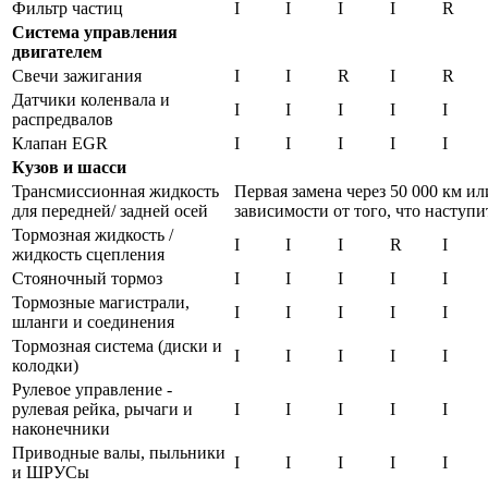
Фильтр частиц
I
I
I
I
R
Система управления
двигателем
Свечи зажигания
I
I
R
I
R
Датчики коленвала и
I
I
I
I
I
распредвалов
Клапан EGR
I
I
I
I
I
Кузов и шасси
Трансмиссионная жидкость
Первая замена через 50 000 км или
для передней/ задней осей
зависимости от того, что наступи
Тормозная жидкость /
I
I
I
R
I
жидкость сцепления
Стояночный тормоз
I
I
I
I
I
Тормозные магистрали,
I
I
I
I
I
шланги и соединения
Тормозная система (диски и
I
I
I
I
I
колодки)
Рулевое управление -
рулевая рейка, рычаги и
I
I
I
I
I
наконечники
Приводные валы, пыльники
I
I
I
I
I
и ШРУСы