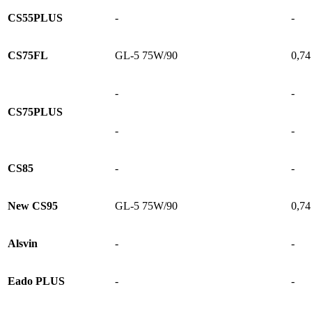
CS55PLUS
-
-
CS75FL
GL-5 75W/90
0,74
-
-
CS75PLUS
-
-
CS85
-
-
New CS95
GL-5 75W/90
0,74
Alsvin
-
-
Eado PLUS
-
-