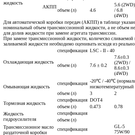
жидкость
5.6 (2WD)
АКПП
объем (л)
4.6
/ 6.8
(4WD)
Для автоматической коробки передач (АКПП) в таблице указан
номинальный объем трансмиссионной жидкости, а не объем н
для долив жидкости при замене агрегата трансмиссии.
При замене трансмиссионной жидкости, количесво сливаемой 
заливаемой жидкости необходимо оценивать исходя из реально
спецификация
LSC - II - 40
7.6±0.3
Охлаждающая жидкость
(2WD) /
объем (л)
7.6 ± 0.2
8.6±0.3
(4WD)
-20℃ / -40℃ (нормал
спецификация
Омывающая жидкость
низкотемпературный
объем (л)
3
2
спецификация
DOT4
Тормозная жидкость
объем (л)
0.473
0.78
спецификация
Жидкость
гидроусилителя
объем (л)
GL-5
Трансмиссионное масло
спецификация
75W/90
раздаточной коробки