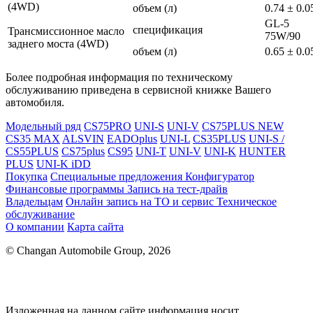
(4WD)
объем (л)
0.74 ± 0.0
GL-5
спецификация
Трансмиссионное масло
75W/90
заднего моста (4WD)
объем (л)
0.65 ± 0.0
Более подробная информация по техническому
обслуживанию приведена в сервисной книжке Вашего
автомобиля.
Модельный ряд
CS75PRO
UNI-S
UNI-V
CS75PLUS NEW
CS35 MAX
ALSVIN
EADOplus
UNI-L
CS35PLUS
UNI-S /
CS55PLUS
CS75plus
CS95
UNI-T
UNI-V
UNI-K
HUNTER
PLUS
UNI-K iDD
Покупка
Специальные предложения
Конфигуратор
Финансовые программы
Запись на тест-драйв
Владельцам
Онлайн запись на ТО и сервис
Техническое
обслуживание
О компании
Карта сайта
© Changan Automobile Group, 2026
Изложенная на данном сайте информация носит