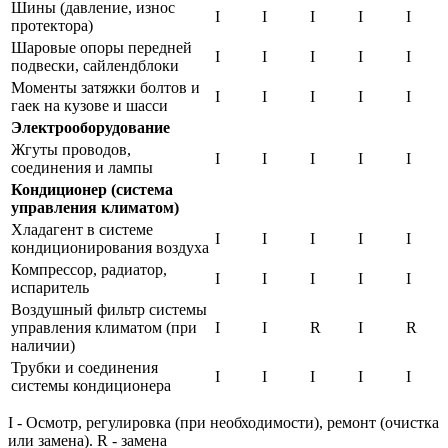
Шины (давление, износ
I
I
I
I
I
протектора)
Шаровые опоры передней
I
I
I
I
I
подвески, сайлендблоки
Моменты затяжки болтов и
I
I
I
I
I
гаек на кузове и шасси
Электрооборудование
Жгуты проводов,
I
I
I
I
I
соединения и лампы
Кондиционер (система
управления климатом)
Хладагент в системе
I
I
I
I
I
кондиционирования воздуха
Компрессор, радиатор,
I
I
I
I
I
испаритель
Воздушный фильтр системы
управления климатом (при
I
I
R
I
R
наличии)
Трубки и соединения
I
I
I
I
I
системы кондиционера
I - Осмотр, регулировка (при необходимости), ремонт (очистка
или замена). R - замена