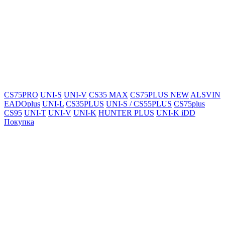
CS75PRO
UNI-S
UNI-V
CS35 MAX
CS75PLUS NEW
ALSVIN
EADOplus
UNI-L
CS35PLUS
UNI-S / CS55PLUS
CS75plus
CS95
UNI-T
UNI-V
UNI-K
HUNTER PLUS
UNI-K iDD
Покупка