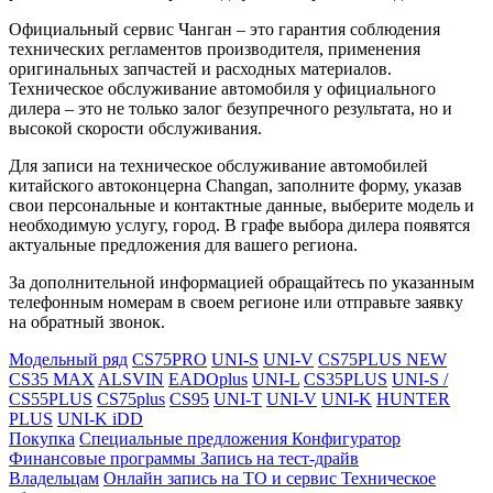
Официальный сервис Чанган – это гарантия соблюдения
технических регламентов производителя, применения
оригинальных запчастей и расходных материалов.
Техническое обслуживание автомобиля у официального
дилера – это не только залог безупречного результата, но и
высокой скорости обслуживания.
Для записи на техническое обслуживание автомобилей
китайского автоконцерна Changan, заполните форму, указав
свои персональные и контактные данные, выберите модель и
необходимую услугу, город. В графе выбора дилера появятся
актуальные предложения для вашего региона.
За дополнительной информацией обращайтесь по указанным
телефонным номерам в своем регионе или отправьте заявку
на обратный звонок.
Модельный ряд
CS75PRO
UNI-S
UNI-V
CS75PLUS NEW
CS35 MAX
ALSVIN
EADOplus
UNI-L
CS35PLUS
UNI-S /
CS55PLUS
CS75plus
CS95
UNI-T
UNI-V
UNI-K
HUNTER
PLUS
UNI-K iDD
Покупка
Специальные предложения
Конфигуратор
Финансовые программы
Запись на тест-драйв
Владельцам
Онлайн запись на ТО и сервис
Техническое