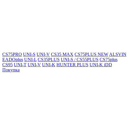
CS75PRO
UNI-S
UNI-V
CS35 MAX
CS75PLUS NEW
ALSVIN
EADOplus
UNI-L
CS35PLUS
UNI-S / CS55PLUS
CS75plus
CS95
UNI-T
UNI-V
UNI-K
HUNTER PLUS
UNI-K iDD
Покупка