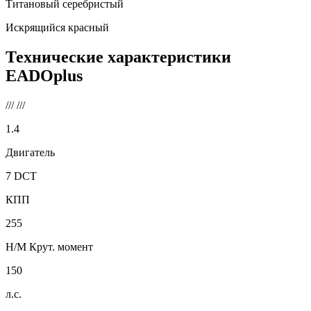
Титановый серебристый
Искрящийся красный
Технические характеристики
EADOplus
///
///
1.4
Двигатель
7 DCT
КПП
255
Н/М Крут. момент
150
л.с.