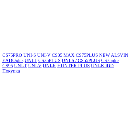
CS75PRO
UNI-S
UNI-V
CS35 MAX
CS75PLUS NEW
ALSVIN
EADOplus
UNI-L
CS35PLUS
UNI-S / CS55PLUS
CS75plus
CS95
UNI-T
UNI-V
UNI-K
HUNTER PLUS
UNI-K iDD
Покупка