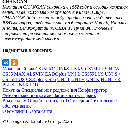
CHANGAN
Компания CHANGAN основана в 1862 году и сегодня является
ведущим автомобильным брендом в Китае и мире.
CHANGAN Auto имеет международную сеть собственных
R&D-центров, представленных в 6 странах: Китай, Италия,
Япония, Великобритания, США и Германия. Ключевые
направления развития: автономное вождение и
низкоуглеродная мобильность.
Поделиться в соцсетях:
Модельный ряд
CS75PRO
UNI-S
UNI-V
CS75PLUS NEW
CS35 MAX
ALSVIN
EADOplus
UNI-L
CS35PLUS
UNI-S /
CS55PLUS
CS75plus
CS95
UNI-T
UNI-V
UNI-K
HUNTER
PLUS
UNI-K iDD
Покупка
Специальные предложения
Конфигуратор
Финансовые программы
Запись на тест-драйв
Владельцам
Онлайн запись на ТО и сервис
Техническое
обслуживание
О компании
Карта сайта
© Changan Automobile Group, 2026